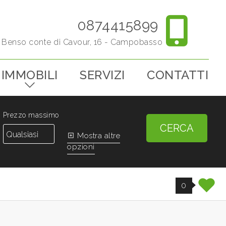
0874415899
o Benso conte di Cavour, 16 - Campobasso
IMMOBILI
SERVIZI
CONTATTI
Prezzo massimo
CERCA
Mostra altre
opzioni
0