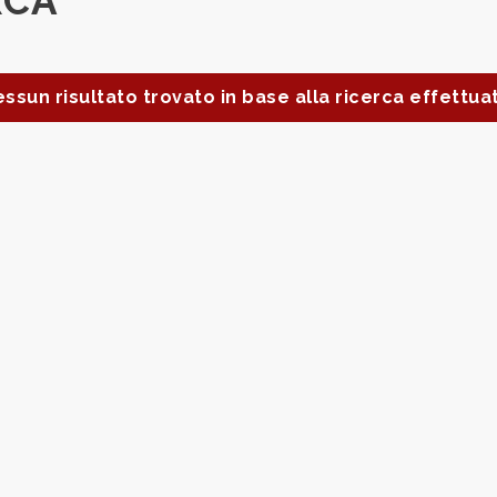
RCA
ssun risultato trovato in base alla ricerca effettua