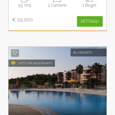
55 mq
2 Camere
1 Bagni
Commerciali
€ 55.000
DETTAGLI
Industriali
Terreni
IN VENDITA
Prezzo
VISTO MA AGGIORNATO
Totale