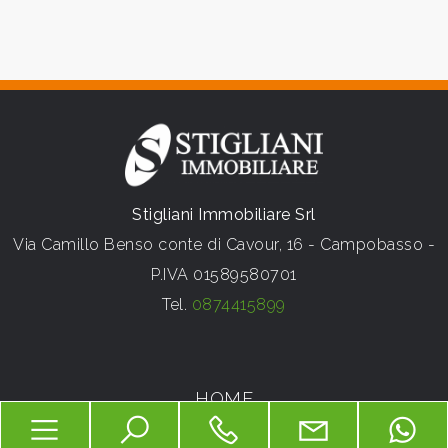
3
4
5
Stigliani Immobiliare Srl
5+
Via Camillo Benso conte di Cavour, 16 - Campobasso -
P.IVA 01589580701
Camere
Tel.
0874415899
minime
Qualsiasi
HOME
CHI SIAMO
1