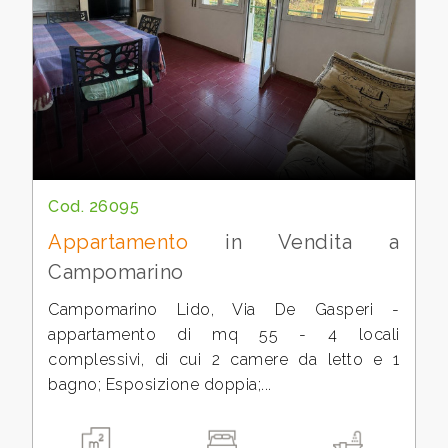
cercare
Campobasso
Campomarino
Cod. 26095
Appartamento
in Vendita a
Campomarino
Tipologia
-
Campomarino Lido, Via De Gasperi -
multiscelta
appartamento di mq 55 - 4 locali
complessivi, di cui 2 camere da letto e 1
bagno; Esposizione doppia;...
Qualsiasi
Residenziali