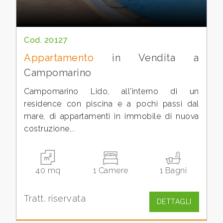
mq
Cod. 20127
Appartamento
in Vendita a
Campomarino
Campomarino Lido, all'interno di un
Locali
residence con piscina e a pochi passi dal
minimi
mare, di appartamenti in immobile di nuova
costruzione...
Qualsiasi
1
40 mq
1 Camere
1 Bagni
2
Tratt. riservata
DETTAGLI