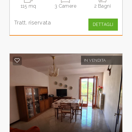
115 mq
3 Camere
2 Bagni
Commerciali
Tratt. riservata
DETTAGLI
Industriali
Terreni
IN VENDITA
Prezzo
Totale