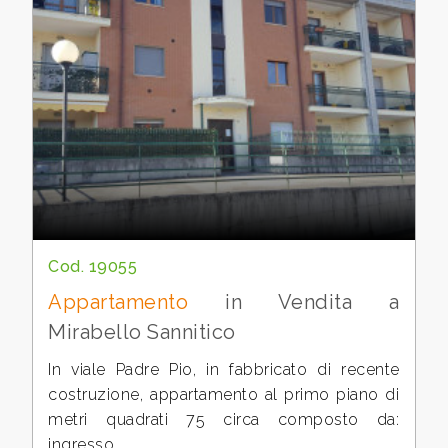
2
3
4
5
Cod. 19055
5+
Appartamento
in Vendita a
Mirabello Sannitico
Altre
In viale Padre Pio, in fabbricato di recente
opzioni
costruzione, appartamento al primo piano di
-
metri quadrati 75 circa composto da:
multiscelta
ingresso,...