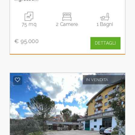
Giardino
75 mq
2 Camere
1 Bagni
Posto auto/Box
€ 95.000
DETTAGLI
Balcone/Terrazzo
Ascensore
IN VENDITA
Arredato
Nuova costruzione
Lusso