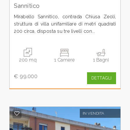
Sannitico
3
Mirabello Sannitico, contrada Chiusa Zeoli,
struttura di villa unifamiliare di metri quadrati
200 circa, disposta su tre livelli con...
4
5
200 mq
1 Camere
1 Bagni
5+
€ 99.000
DETTAGLI
Camere
minime
Qualsiasi
IN VENDITA
1