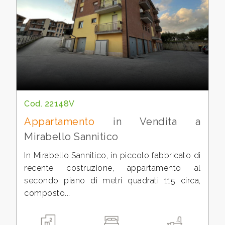
cercare
Campobasso
Mirabello Sannitico
Cod. 22148V
Appartamento
in Vendita a
Mirabello Sannitico
Tipologia
-
In Mirabello Sannitico, in piccolo fabbricato di
multiscelta
recente costruzione, appartamento al
secondo piano di metri quadrati 115 circa,
composto...
Qualsiasi
Residenziali