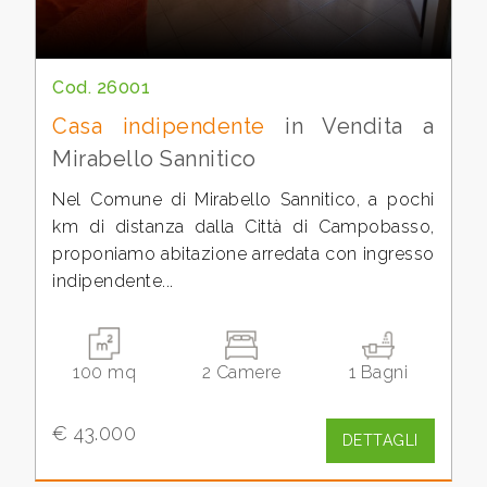
mq
Cod. 26001
Casa indipendente
in Vendita a
Mirabello Sannitico
Nel Comune di Mirabello Sannitico, a pochi
Locali
km di distanza dalla Città di Campobasso,
minimi
proponiamo abitazione arredata con ingresso
indipendente...
Qualsiasi
1
100 mq
2 Camere
1 Bagni
2
€ 43.000
DETTAGLI