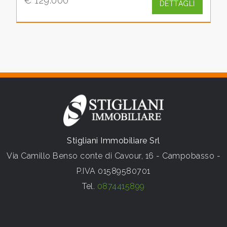
€ 129.000
DETTAGLI
Stigliani Immobiliare Srl
Via Camillo Benso conte di Cavour, 16 - Campobasso -
P.IVA 01589580701
Tel.
0874415899