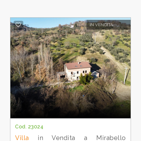
3
4
IN VENDITA
5
5+
Bagni
minimi
Qualsiasi
1
Cod. 23024
Villa
in Vendita a Mirabello
2