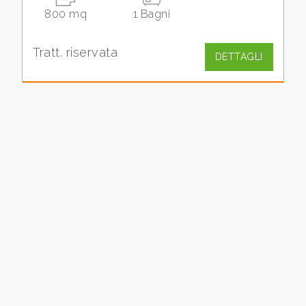
800 mq
1 Bagni
Commerciali
Tratt. riservata
DETTAGLI
Industriali
Terreni
Prezzo
Totale