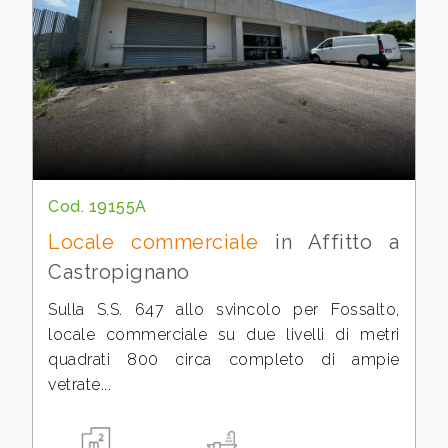
cercare
Campobasso
Castropignano
Cod. 19155A
Locale commerciale
in Affitto a
Castropignano
Tipologia
-
Sulla S.S. 647 allo svincolo per Fossalto,
multiscelta
locale commerciale su due livelli di metri
quadrati 800 circa completo di ampie
vetrate...
Qualsiasi
Residenziali