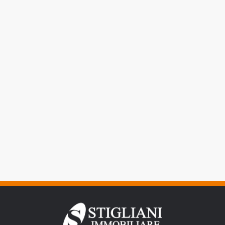
mq
Locali
minimi
Qualsiasi
1
2