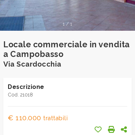
cercare
Provincia
1
/
1
Comune
Locale commerciale in vendita
a Campobasso
Via Scardocchia
Tipologia
Descrizione
-
Cod. 21018
multiscelta
Qualsiasi
€ 110.000
trattabili
Preferiti: Cod.
Stampa: 
Con
Residenziali