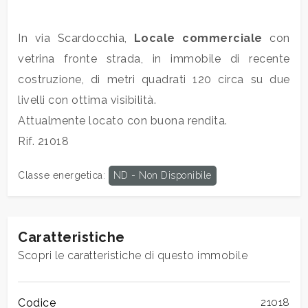
Commerciali
In via Scardocchia,
Locale commerciale
con
vetrina fronte strada, in immobile di recente
Industriali
costruzione, di metri quadrati 120 circa su due
livelli con ottima visibilità.
Terreni
Attualmente locato con buona rendita.
Rif. 21018
Prezzo
Classe energetica
:
ND - Non Disponibile
Caratteristiche
Scopri le caratteristiche di questo immobile
Totale
Codice
21018