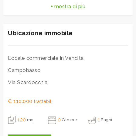
3
Bar
Uffici postali
4
Ubicazione immobile
5
5+
Locale commerciale in Vendita
Campobasso
Bagni
Via Scardocchia
minimi
Qualsiasi
€ 110.000
trattabili
1
120
0
1
mq
Camere
Bagni
2