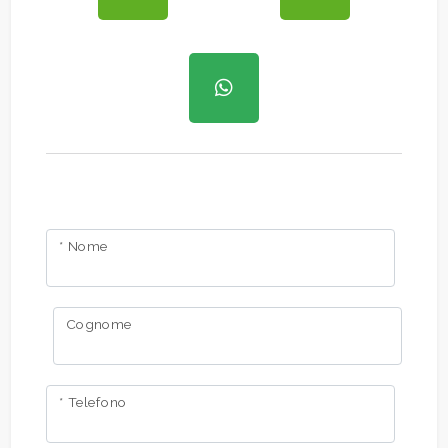
Giardino
Posto auto/Box
Balcone/Terrazzo
Ascensore
* Nome
Arredato
Cognome
Nuova costruzione
Lusso
* Telefono