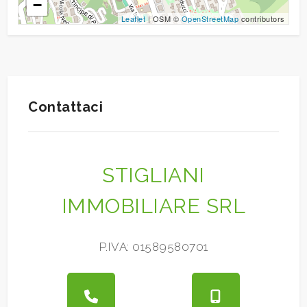
−
Leaflet
| OSM ©
OpenStreetMap
contributors
2
3
Contattaci
4
5
STIGLIANI
5+
IMMOBILIARE SRL
Altre
P.IVA: 01589580701
opzioni
-
multiscelta