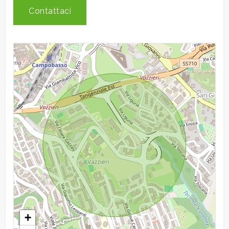
Contattaci
3
4
5
5+
Camere
minime
Qualsiasi
+
1