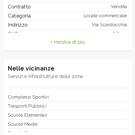
mq
Contratto
Vendita
Categoria
Locale commerciale
Indirizzo
Via Scardocchia
CAP
86100
Comune
Campobasso
Totale mq
120 mq
Locali
Bagni
1
minimi
Nelle vicinanze
Locali
2
Servizi e infrastrutture della zona
Stato conservazione
Ottimo
Qualsiasi
Numero Vetrine
1
Riscaldamento
Complessi Sportivi
Autonomo
1
Posizione
Trasporti Pubblici
Zona residenziale
Scuole Elementari
2
Scuole Medie
Scuole Superiori