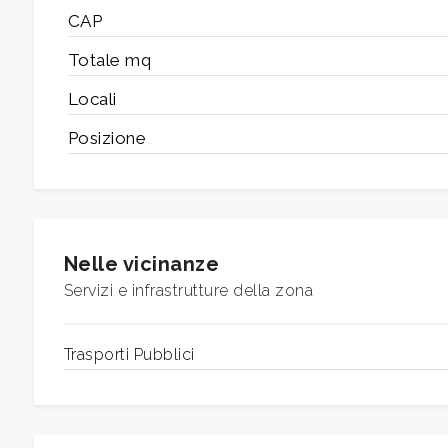
3
CAP
Totale mq
4
Locali
5
Posizione
5+
Bagni
Nelle vicinanze
minimi
Servizi e infrastrutture della zona
Qualsiasi
Trasporti Pubblici
1
2