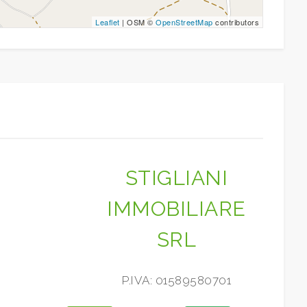
Leaflet
| OSM ©
OpenStreetMap
contributors
STIGLIANI
IMMOBILIARE
SRL
P.IVA: 01589580701