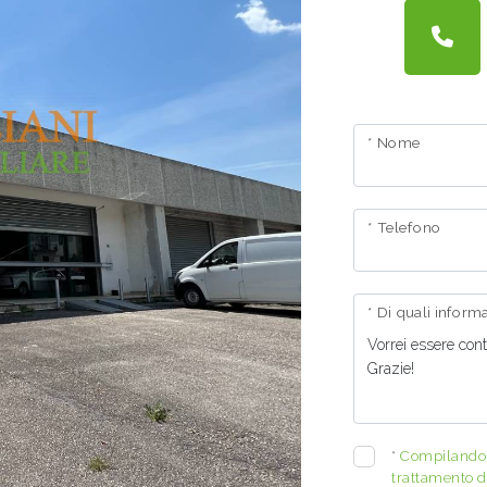
* Nome
* Telefono
* Di quali infor
*
Compilando e
trattamento de