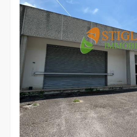
Giardino
Posto auto/Box
Balcone/Terrazzo
Ascensore
Arredato
Nuova costruzione
Lusso