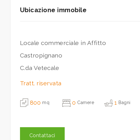
Ubicazione immobile
3
4
Locale commerciale in Affitto
5
Castropignano
C.da Vetecale
5+
Tratt. riservata
Camere
800
0
1
minime
mq
Camere
Bagni
Qualsiasi
Contattaci
1