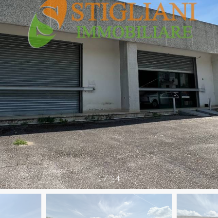
1
/
34