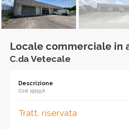
Commerciali
Industriali
Locale commerciale in a
Terreni
C.da Vetecale
Prezzo
Descrizione
Cod. 19155A
Tratt. riservata
Totale