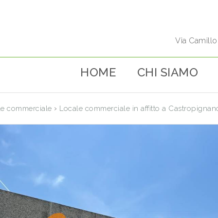
Via Camill
HOME
CHI SIAMO
›
le commerciale
Locale commerciale in affitto a Castropignan