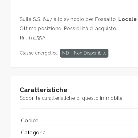
mq
Sulla S.S. 647 allo svincolo per Fossalto,
Locale
Ottima posizione. Possibilità di acquisto.
Rif. 19155A
Classe energetica
:
ND - Non Disponibile
Locali
minimi
Qualsiasi
Caratteristiche
Scopri le caratteristiche di questo immobile
1
Codice
2
Categoria