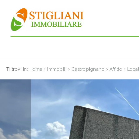
Codice
HOME
CHI
Contratto
SIAMO
Qualsiasi
IMMOBILI
›
›
›
›
Ti trovi in:
Home
Immobili
Castropignano
Affitto
Loca
Vendita
SERVIZI
Affitto
CONTATTI
Scegli
dove