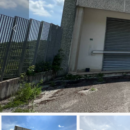
cercare
Provincia
Comune
Tipologia
-
multiscelta
Qualsiasi
Residenziali