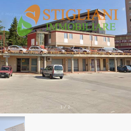
1
/
2