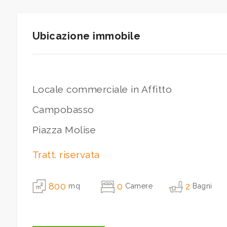
3
Ubicazione immobile
4
5
Locale commerciale in Affitto
Campobasso
5+
Piazza Molise
Camere
Tratt. riservata
minime
800
0
2
mq
Camere
Bagni
Qualsiasi
1