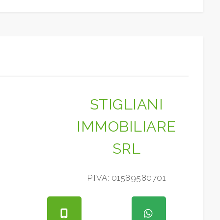
STIGLIANI
IMMOBILIARE
SRL
P.IVA: 01589580701