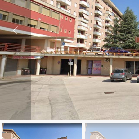
cercare
Provincia
Comune
Tipologia
-
multiscelta
Qualsiasi
Residenziali