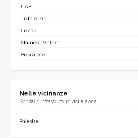
3
CAP
Totale mq
4
Locali
5
Numero Vetrine
Posizione
5+
Bagni
minimi
Nelle vicinanze
Servizi e infrastrutture della zona
Qualsiasi
1
Palestre
2