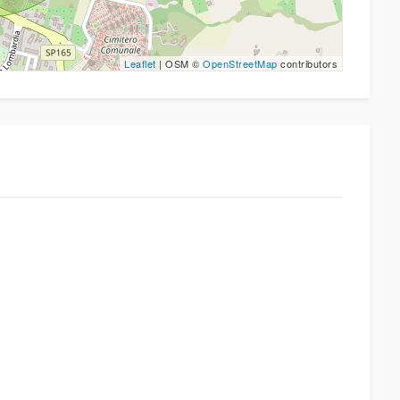
Leaflet
| OSM ©
OpenStreetMap
contributors