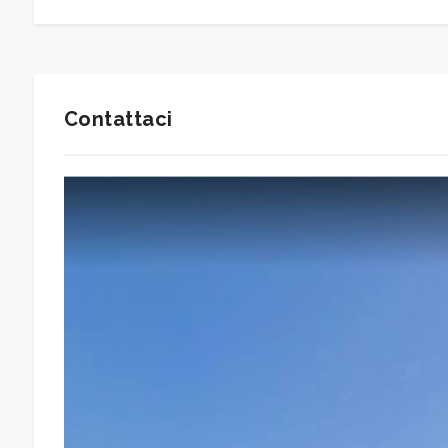
Giardino
Posto auto/Box
Contattaci
Balcone/Terrazzo
Ascensore
Arredato
Nuova costruzione
Lusso