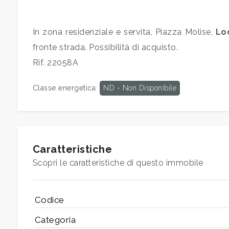
mq
In zona residenziale e servita, Piazza Molise,
Lo
fronte strada. Possibilità di acquisto.
Rif. 22058A
Classe energetica
:
ND - Non Disponibile
Locali
minimi
Qualsiasi
Caratteristiche
Scopri le caratteristiche di questo immobile
1
Codice
2
Categoria