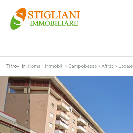
Codice
HOME
CHI
Contratto
SIAMO
Qualsiasi
IMMOBILI
›
›
›
›
Ti trovi in:
Home
Immobili
Campobasso
Affitto
Locale
Vendita
SERVIZI
Affitto
CONTATTI
Scegli
dove