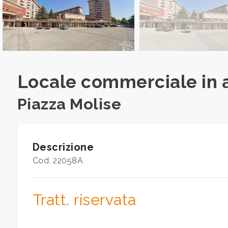
Commerciali
Industriali
Locale commerciale in 
Terreni
Piazza Molise
Prezzo
Descrizione
Cod. 22058A
Tratt. riservata
Totale