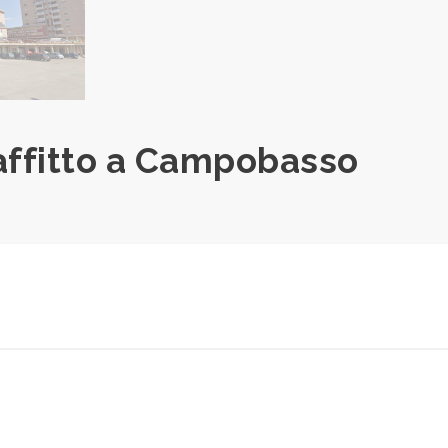
affitto a Campobasso