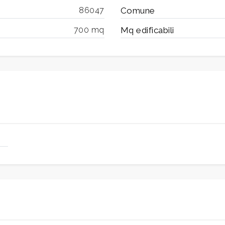
86047
Comune
700 mq
Mq edificabili