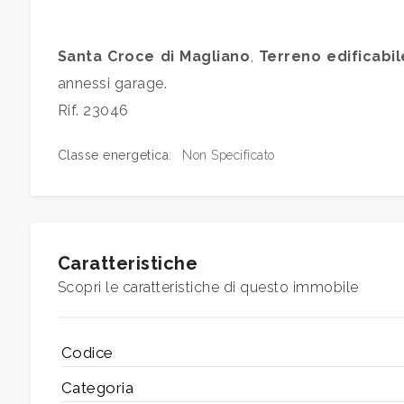
mq
Santa Croce di Magliano
,
Terreno edificabil
annessi garage.
Rif. 23046
Classe energetica
:
Non Specificato
Locali
minimi
Qualsiasi
Caratteristiche
Scopri le caratteristiche di questo immobile
1
Codice
2
Categoria