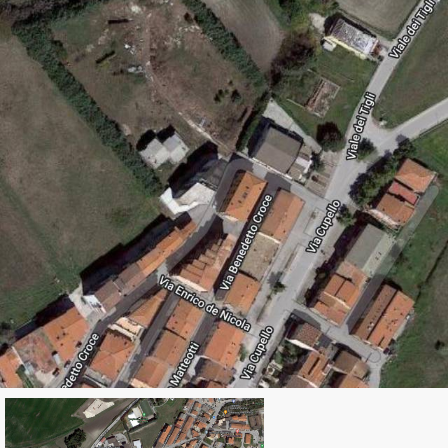
cercare
Provincia
Comune
Tipologia
-
multiscelta
Qualsiasi
Residenziali