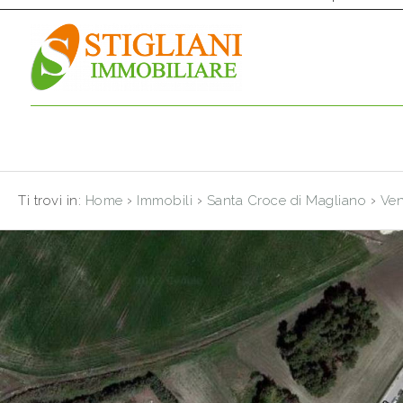
Codice
HOME
CHI
Contratto
SIAMO
Qualsiasi
IMMOBILI
›
›
›
Ti trovi in:
Home
Immobili
Santa Croce di Magliano
Ven
Vendita
SERVIZI
Affitto
CONTATTI
Scegli
dove