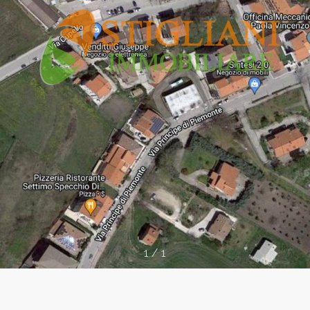
1
/
1