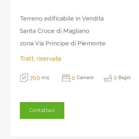
Terreno edificabile in Vendita
3
Santa Croce di Magliano
4
zona Via Principe di Piemonte
5
Tratt. riservata
5+
700
0
0
mq
Camere
Bagni
Camere
minime
Contattaci
Qualsiasi
1