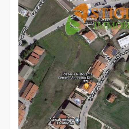
Giardino
Posto auto/Box
Balcone/Terrazzo
Ascensore
Arredato
Nuova costruzione
Lusso