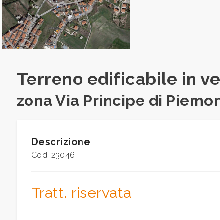
Commerciali
Industriali
Terreno edificabile in v
Terreni
zona Via Principe di Piemo
Prezzo
Descrizione
Cod. 23046
Tratt. riservata
Totale