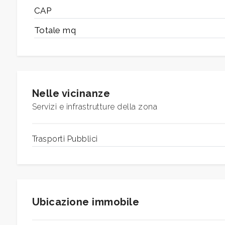
3
CAP
Totale mq
4
5
5+
Nelle vicinanze
Servizi e infrastrutture della zona
Bagni
minimi
Trasporti Pubblici
Qualsiasi
1
Ubicazione immobile
2