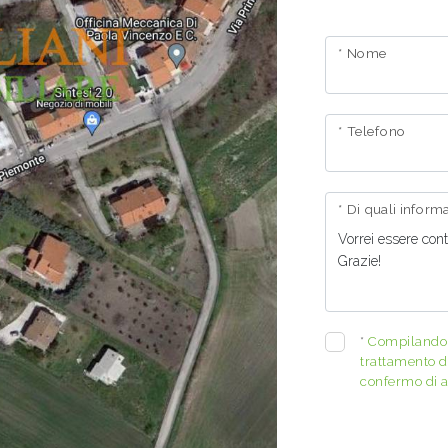
* Nome
* Telefono
* Di quali infor
*
Compilando e
trattamento de
confermo di a