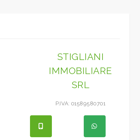
STIGLIANI
IMMOBILIARE
SRL
P.IVA: 01589580701