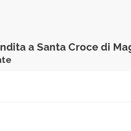
endita a Santa Croce di Ma
nte