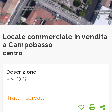
cercare
Provincia
1
/
1
Comune
Locale commerciale in vendita
a Campobasso
centro
Tipologia
Descrizione
-
Cod. 23129
multiscelta
Qualsiasi
Tratt. riservata
Preferiti: Cod.
Stampa: 
Con
Residenziali