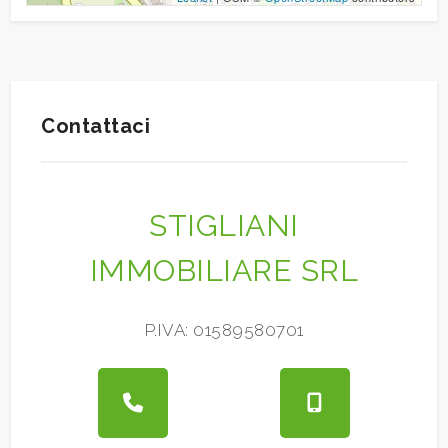
2
3
Contattaci
4
STIGLIANI
5
IMMOBILIARE SRL
5+
P.IVA: 01589580701
Altre
opzioni
-
multiscelta