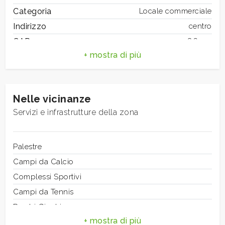
mq
Categoria
Locale commerciale
Indirizzo
centro
CAP
86100
Comune
Campobasso
Totale mq
700 mq
Bagni
1
Nelle vicinanze
Locali
Locali
11
minimi
Servizi e infrastrutture della zona
Stato conservazione
Buono
Numero Vetrine
1
Qualsiasi
Riscaldamento
Palestre
Autonomo
Posizione
Campi da Calcio
Centrale
1
Complessi Sportivi
Campi da Tennis
2
Parchi Giochi
Stazione Ferroviaria