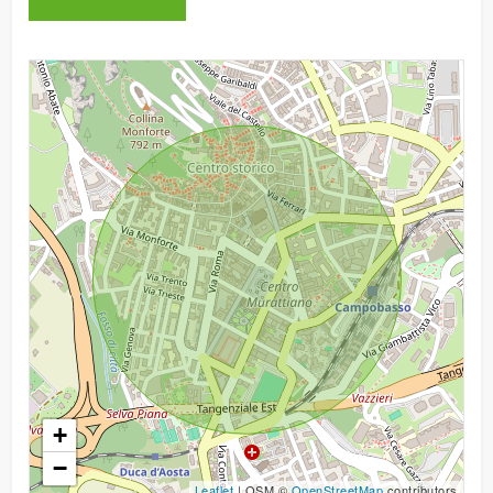
3
4
5
5+
Camere
minime
Qualsiasi
+
−
1
Leaflet
| OSM ©
OpenStreetMap
contributors