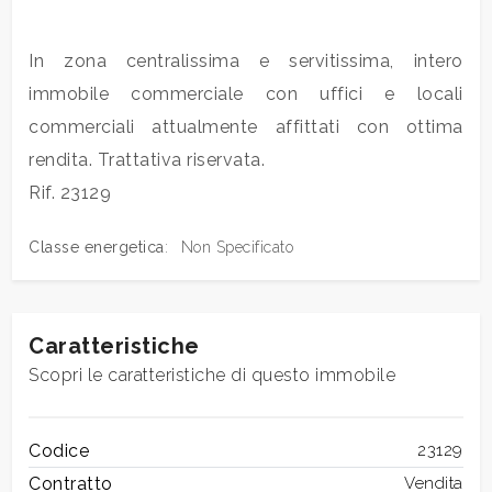
Commerciali
In zona centralissima e servitissima, intero
immobile commerciale con uffici e locali
Industriali
commerciali attualmente affittati con ottima
rendita. Trattativa riservata.
Terreni
Rif. 23129
Classe energetica
:
Non Specificato
Prezzo
Caratteristiche
Scopri le caratteristiche di questo immobile
Codice
23129
Totale
Contratto
Vendita