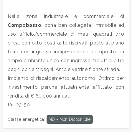
Commerciali
Nella zona industriale e commerciale di
Campobasso
, zona ben collegata, immobile ad
Industriali
uso ufficio/commerciale di metri quadrati 740
circa, con otto posti auto riservati, posto al piano
Terreni
terra con ingresso indipendente e composto da
ampio ambiente unico con ingresso, tre uffici e tre
bagni con antibagni. Ampie vetrine fronte strada.
Prezzo
Impianto di riscaldamento autonomo. Ottimo per
investimento perché attualmente affittato con
rendita di € 60.000 annuali.
Rif. 23150
Classe energetica
:
ND - Non Disponibile
Totale