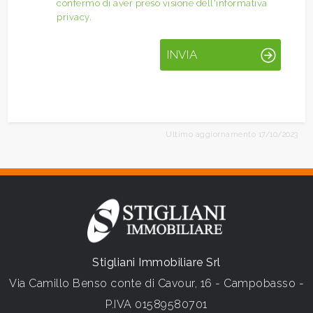
confermo di aver preso visione dell'informativa
privacy.
INVIA
Ultimo aggiornamento 17/10/2023
Stigliani Immobiliare Srl
Via Camillo Benso conte di Cavour, 16 - Campobasso -
P.IVA 01589580701