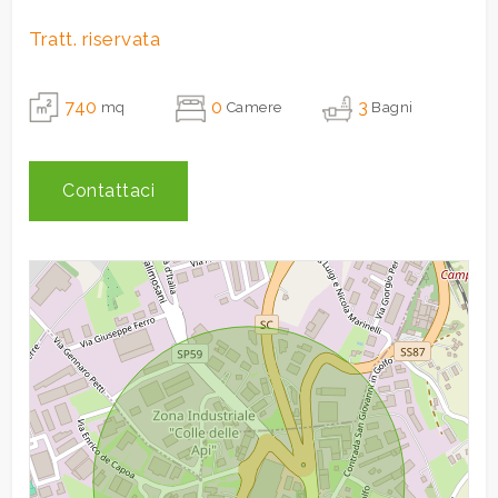
Tratt. riservata
3
740
0
3
mq
Camere
Bagni
4
Contattaci
5
5+
Camere
minime
Qualsiasi
1