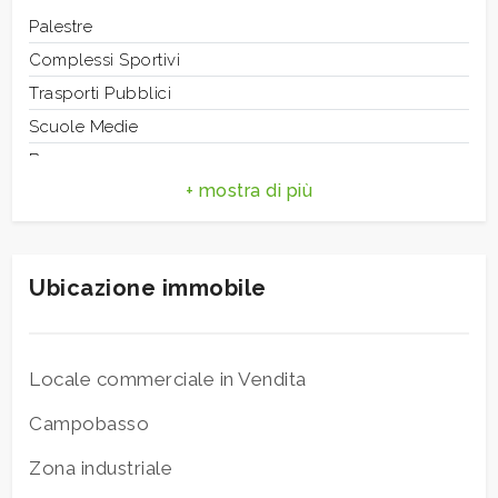
3
Riscaldamento
Palestre
Autonomo
Posizione
Complessi Sportivi
Zona industriale
4
Attività consentite
Trasporti Pubblici
tutte
Scuole Medie
5
Bar
Centri commerciali
5+
Bagni
Ubicazione immobile
minimi
Qualsiasi
Locale commerciale in Vendita
Campobasso
1
Zona industriale
2