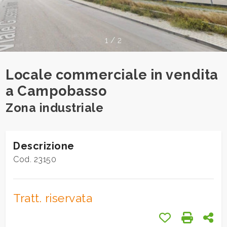
cercare
Provincia
1
/
2
Comune
Locale commerciale in vendita
a Campobasso
Zona industriale
Tipologia
Descrizione
-
Cod. 23150
multiscelta
Qualsiasi
Tratt. riservata
Preferiti: Cod.
Stampa: 
Con
Residenziali