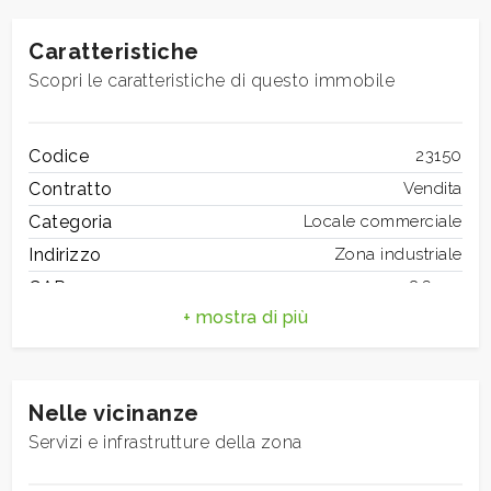
mq
Caratteristiche
Scopri le caratteristiche di questo immobile
Codice
23150
Contratto
Vendita
Locali
Categoria
Locale commerciale
minimi
Indirizzo
Zona industriale
CAP
86100
Qualsiasi
Comune
Campobasso
Totale mq
740 mq
1
Bagni
3
Nelle vicinanze
Locali
4
2
Servizi e infrastrutture della zona
Stato conservazione
Buono
Mq coperti
740 mq