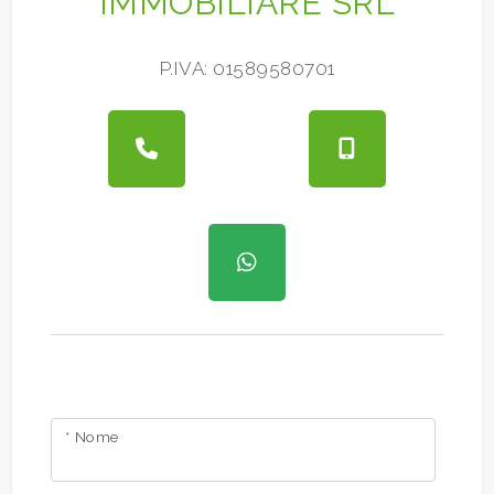
IMMOBILIARE SRL
Giardino
P.IVA: 01589580701
Posto auto/Box
Balcone/Terrazzo
Ascensore
Arredato
Nuova costruzione
Lusso
* Nome