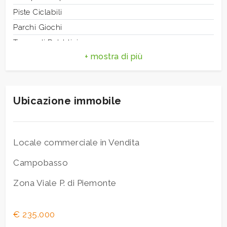
3
Aria
Piste Ciclabili
condizionata
Parchi Giochi
4
Trasporti Pubblici
Scuole Elementari
5
Bar
Uffici postali
5+
Ubicazione immobile
Bagni
minimi
Locale commerciale in Vendita
Campobasso
Qualsiasi
Zona Viale P. di Piemonte
1
€ 235.000
2