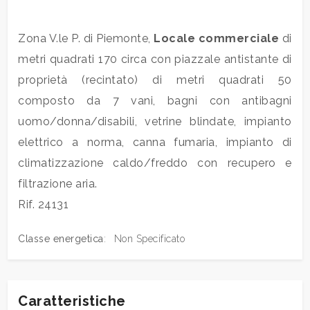
Commerciali
Zona V.le P. di Piemonte,
Locale commerciale
di
metri quadrati 170 circa con piazzale antistante di
Industriali
proprietà (recintato) di metri quadrati 50
composto da 7 vani, bagni con antibagni
Terreni
uomo/donna/disabili, vetrine blindate, impianto
elettrico a norma, canna fumaria, impianto di
climatizzazione caldo/freddo con recupero e
Prezzo
filtrazione aria.
Rif. 24131
Classe energetica
:
Non Specificato
Totale
Caratteristiche