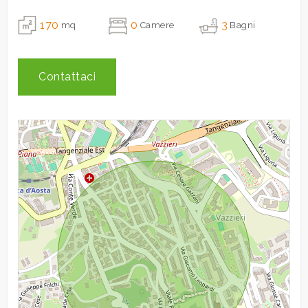
170
0
3
mq
Camere
Bagni
3
Contattaci
4
5
5+
Camere
minime
Qualsiasi
1