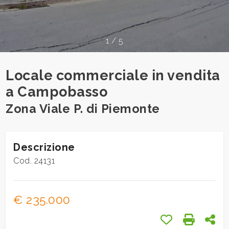
cercare
Provincia
1
/
5
Comune
Locale commerciale in vendita
a Campobasso
Zona Viale P. di Piemonte
Tipologia
Descrizione
-
Cod. 24131
multiscelta
Qualsiasi
€ 235.000
Preferiti: Cod.
Stampa: 
Con
Residenziali