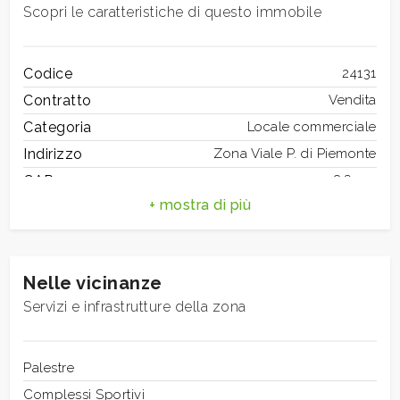
mq
Scopri le caratteristiche di questo immobile
Codice
24131
Contratto
Vendita
Categoria
Locale commerciale
Indirizzo
Zona Viale P. di Piemonte
Locali
CAP
86100
minimi
Comune
Campobasso
Totale mq
170 mq
Qualsiasi
Bagni
3
Nelle vicinanze
Locali
7
1
Servizi e infrastrutture della zona
Stato conservazione
Ottimo
Numero Vetrine
2
2
Riscaldamento
Palestre
Autonomo
Posizione
Complessi Sportivi
Strada ad alto traffico