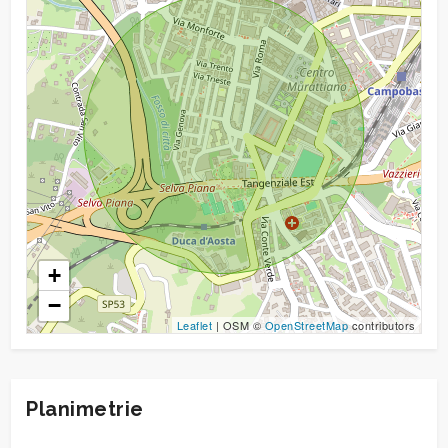
3
4
5
5+
+
Camere
−
Leaflet
| OSM ©
OpenStreetMap
contributors
minime
Qualsiasi
Planimetrie
1