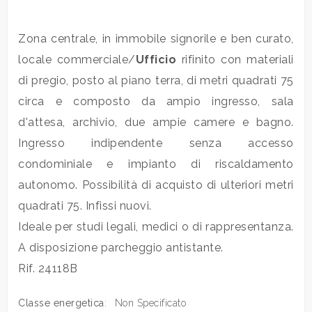
Commerciali
Zona centrale, in immobile signorile e ben curato,
locale commerciale/
Ufficio
rifinito con materiali
Industriali
di pregio, posto al piano terra, di metri quadrati 75
circa e composto da ampio ingresso, sala
Terreni
d'attesa, archivio, due ampie camere e bagno.
Ingresso indipendente senza accesso
condominiale e impianto di riscaldamento
Prezzo
autonomo. Possibilità di acquisto di ulteriori metri
quadrati 75. Infissi nuovi.
Ideale per studi legali, medici o di rappresentanza.
A disposizione parcheggio antistante.
Rif. 24118B
Totale
Classe energetica
:
Non Specificato