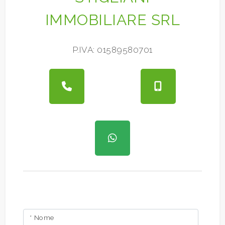
IMMOBILIARE SRL
Giardino
P.IVA: 01589580701
Posto auto/Box
Balcone/Terrazzo
Ascensore
Arredato
Nuova costruzione
Lusso
* Nome