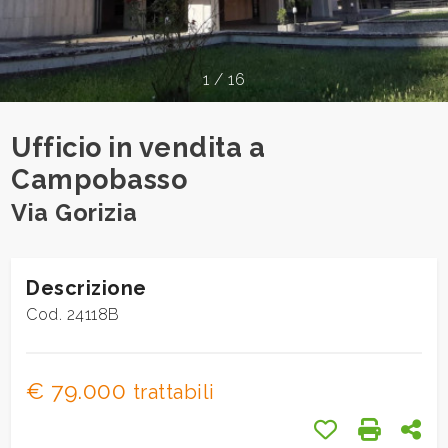
cercare
Provincia
1
/
16
Comune
Ufficio in vendita a
Campobasso
Via Gorizia
Tipologia
Descrizione
-
Cod. 24118B
multiscelta
Qualsiasi
€ 79.000
trattabili
Preferiti: Cod.
Stampa: 
Con
Residenziali