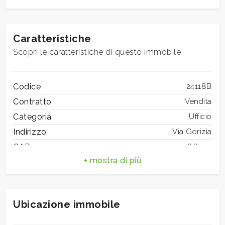
mq
Caratteristiche
Scopri le caratteristiche di questo immobile
Codice
24118B
Locali
Contratto
Vendita
minimi
Categoria
Ufficio
Indirizzo
Via Gorizia
Qualsiasi
CAP
86100
Comune
Campobasso
1
Totale mq
75 mq
Bagni
1
2
Ubicazione immobile
Locali
2
Stato conservazione
Buono