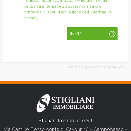
richiesta, autorizzo il trattamento dei miei dati
personali ai sensi dell'attuale normativa e
confermo di aver preso visione dell'informativa
privacy.
INVIA
Ultimo aggiornamento 15/05/2026
Stigliani Immobiliare Srl
Via Camillo Benso conte di Cavour, 16 - Campobasso -