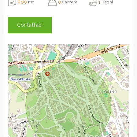
500
0
1
mq
Camere
Bagni
3
Contattaci
4
5
5+
Camere
minime
Qualsiasi
1