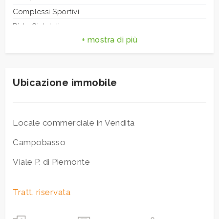
3
Complessi Sportivi
Piste Ciclabili
4
Parchi Giochi
Trasporti Pubblici
5
Asilo
Ubicazione immobile
Scuole Elementari
5+
Bar
Bagni
Locale commerciale in Vendita
minimi
Campobasso
Viale P. di Piemonte
Qualsiasi
1
Tratt. riservata
2