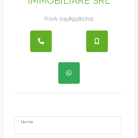
IMMOBILIARE SRL
P.IVA: 01589580701
* Nome