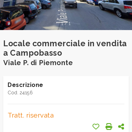
cercare
Provincia
1
/
1
Comune
Locale commerciale in vendita
a Campobasso
Viale P. di Piemonte
Tipologia
Descrizione
-
Cod. 24156
multiscelta
Qualsiasi
Tratt. riservata
Preferiti: Cod.
Stampa: 
Con
Residenziali