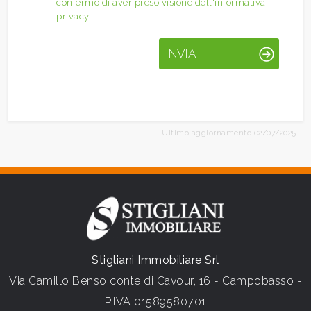
confermo di aver preso visione dell'informativa
privacy.
INVIA
Ultimo aggiornamento 02/07/2025
Stigliani Immobiliare Srl
Via Camillo Benso conte di Cavour, 16 - Campobasso -
P.IVA 01589580701