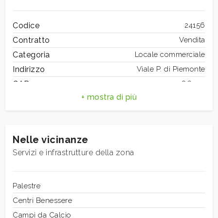
mq
Codice
24156
Contratto
Vendita
Categoria
Locale commerciale
Indirizzo
Viale P. di Piemonte
CAP
86100
Locali
Comune
Campobasso
minimi
Totale mq
500 mq
Bagni
1
Qualsiasi
Nelle vicinanze
Locali
1
Servizi e infrastrutture della zona
Stato conservazione
Ottimo
1
Riscaldamento
Autonomo
Posizione
Palestre
Strada ad alto traffico
2
Centri Benessere
Campi da Calcio