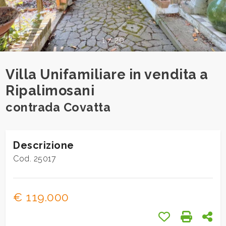
cercare
Provincia
1
/
20
Comune
Villa Unifamiliare in vendita a
Ripalimosani
contrada Covatta
Tipologia
Descrizione
-
Cod. 25017
multiscelta
Qualsiasi
€ 119.000
Preferiti: Cod.
Stampa: 
Con
Residenziali