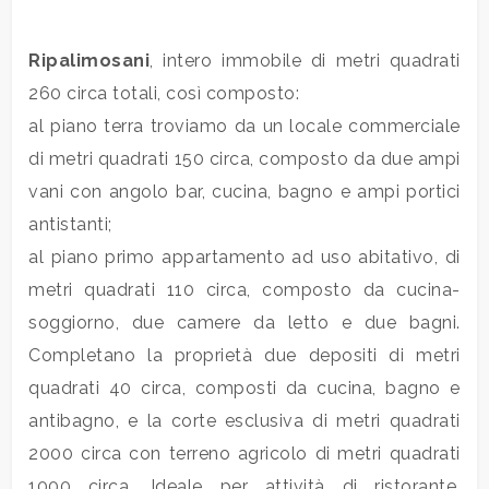
Commerciali
Ripalimosani
, intero immobile di metri quadrati
260 circa totali, così composto:
Industriali
al piano terra troviamo da un locale commerciale
di metri quadrati 150 circa, composto da due ampi
Terreni
vani con angolo bar, cucina, bagno e ampi portici
antistanti;
al piano primo appartamento ad uso abitativo, di
Prezzo
metri quadrati 110 circa, composto da cucina-
soggiorno, due camere da letto e due bagni.
Completano la proprietà due depositi di metri
quadrati 40 circa, composti da cucina, bagno e
antibagno, e la corte esclusiva di metri quadrati
2000 circa con terreno agricolo di metri quadrati
Totale
1000 circa. Ideale per attività di ristorante.