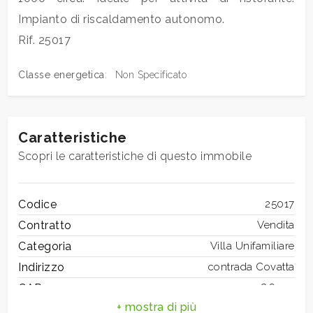
mq
Impianto di riscaldamento autonomo.
Rif. 25017
Classe energetica
:
Non Specificato
Caratteristiche
Locali
minimi
Scopri le caratteristiche di questo immobile
Qualsiasi
Codice
25017
Contratto
Vendita
1
Categoria
Villa Unifamiliare
Indirizzo
contrada Covatta
2
CAP
86025
Comune
Ripalimosani