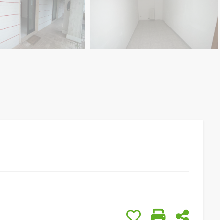
Preferiti: Cod. 25042
Stampa: Cod.
Condivid