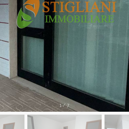
1
/
7