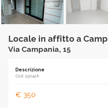
Commerciali
Industriali
Locale in affitto a Cam
Terreni
Via Campania, 15
Prezzo
Descrizione
Cod. 25042A
€ 350
Totale