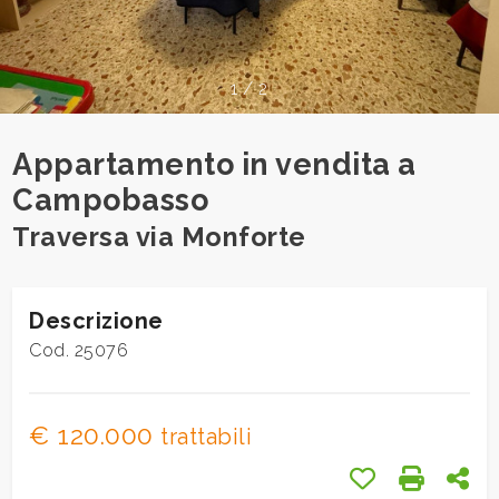
cercare
Provincia
1
/
2
Comune
Appartamento in vendita a
Campobasso
Traversa via Monforte
Tipologia
Descrizione
-
Cod. 25076
multiscelta
Qualsiasi
€ 120.000
trattabili
Preferiti: Cod.
Stampa:
Con
Residenziali