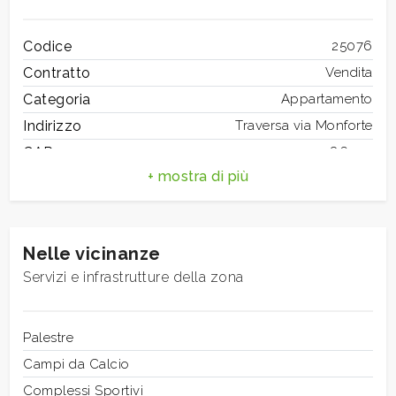
mq
Codice
25076
Contratto
Vendita
Categoria
Appartamento
Indirizzo
Traversa via Monforte
CAP
86100
Locali
Comune
Campobasso
minimi
Totale mq
75 mq
Camere
1
Qualsiasi
Nelle vicinanze
Bagni
1
Servizi e infrastrutture della zona
Locali
3
1
Stato conservazione
Discreto
Piano
Palestre
1
2
Riscaldamento
Campi da Calcio
Autonomo
Termosifoni
Complessi Sportivi
termosifoni