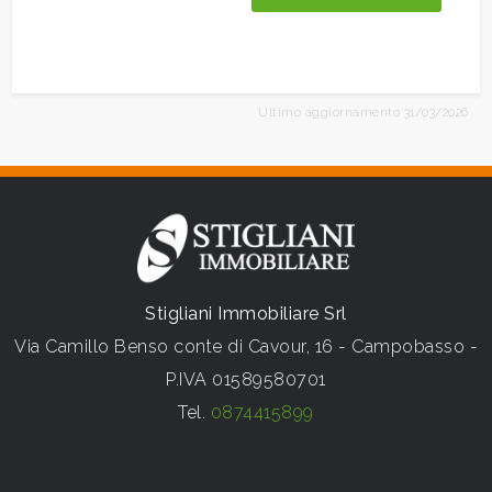
Ultimo aggiornamento 31/03/2026
Stigliani Immobiliare Srl
Via Camillo Benso conte di Cavour, 16 - Campobasso -
P.IVA 01589580701
Tel.
0874415899