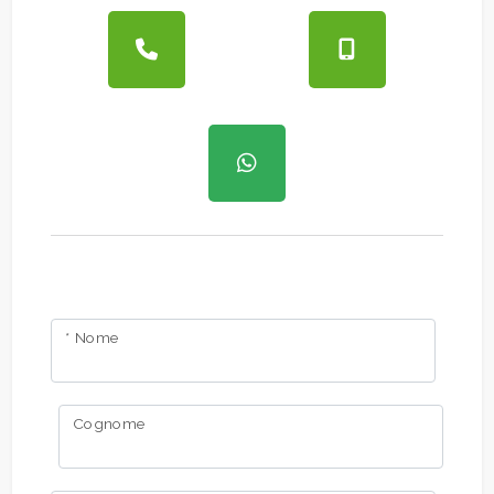
Giardino
Posto auto/Box
Balcone/Terrazzo
Ascensore
Arredato
* Nome
Nuova costruzione
Cognome
Lusso