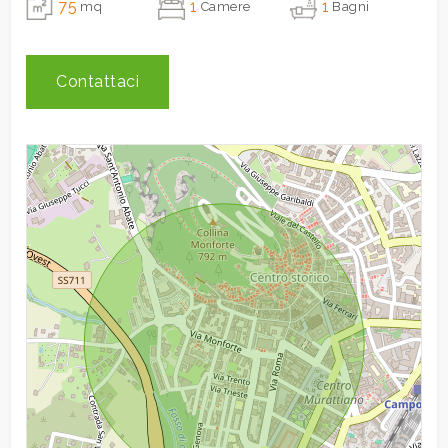
75
1
1
mq
Camere
Bagni
3
Contattaci
4
5
5+
Camere
minime
Qualsiasi
1