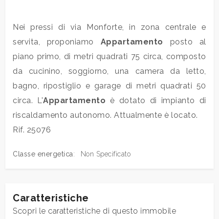
Commerciali
Nei pressi di via Monforte, in zona centrale e
servita, proponiamo
Appartamento
posto al
Industriali
piano primo, di metri quadrati 75 circa, composto
da cucinino, soggiorno, una camera da letto,
Terreni
bagno, ripostiglio e garage di metri quadrati 50
circa. L'
Appartamento
è dotato di impianto di
riscaldamento autonomo. Attualmente è locato.
Prezzo
Rif. 25076
Classe energetica
:
Non Specificato
Caratteristiche
Totale
Scopri le caratteristiche di questo immobile