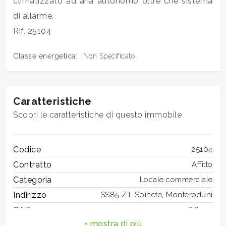
climatizzato ad aria autonomo oltre che sistema
di allarme.
3
Rif. 25104
Classe energetica
:
Non Specificato
4
5
Caratteristiche
Scopri le caratteristiche di questo immobile
5+
Codice
25104
Camere
Contratto
Affitto
minime
Categoria
Locale commerciale
Qualsiasi
Indirizzo
SS85 Z.I. Spinete, Monteroduni
CAP
86075
1
Comune
Monteroduni