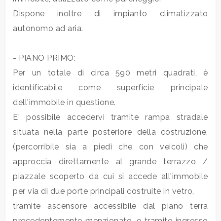
mq
Dispone inoltre di impianto climatizzato
autonomo ad aria.
- PIANO PRIMO:
Per un totale di circa 590 metri quadrati, è
identificabile come superficie principale
Locali
dell'immobile in questione.
minimi
E' possibile accedervi tramite rampa stradale
situata nella parte posteriore della costruzione,
Qualsiasi
(percorribile sia a piedi che con veicoli) che
approccia direttamente al grande terrazzo /
1
piazzale scoperto da cui si accede all'immobile
per via di due porte principali costruite in vetro,
2
tramite ascensore accessibile dal piano terra
precedentemente menzionato, e tramite ingresso