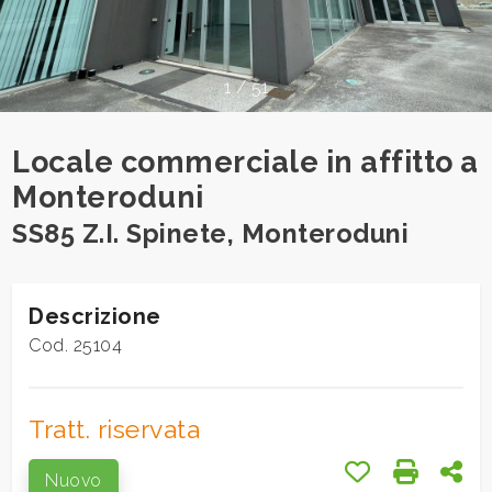
cercare
Provincia
1
/
51
Comune
Locale commerciale in affitto a
Monteroduni
SS85 Z.I. Spinete, Monteroduni
Tipologia
Descrizione
-
Cod. 25104
multiscelta
Qualsiasi
Tratt. riservata
Preferiti: Cod.
Stampa: 
Con
Nuovo
Residenziali