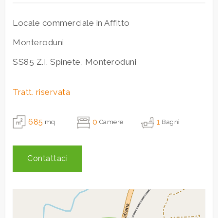
Giardino
Locale commerciale in Affitto
Monteroduni
Posto auto/Box
SS85 Z.I. Spinete, Monteroduni
Balcone/Terrazzo
Tratt. riservata
Ascensore
685
0
1
mq
Camere
Bagni
Arredato
Contattaci
Nuova costruzione
Lusso