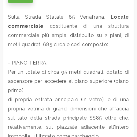
Commerciali
Sulla Strada Statale 85 Venafrana,
Locale
commerciale
costituente di una struttura
Industriali
commerciale più ampia, distribuito su 2 piani, di
metri quadrati 685 circa e così composto:
Terreni
- PIANO TERRA:
Per un totale di circa 95 metri quadrati, dotato di
Prezzo
ascensore per accedere al piano superiore (piano
primo),
di propria entrata principale (in vetro), e di una
propria vetrina di grandi dimensioni che affaccia
sul lato della strada principale SS85 oltre che,
relativamente, sul piazzale adiacente all'intero
Totale
immobile, utilizzato come parcheggio.