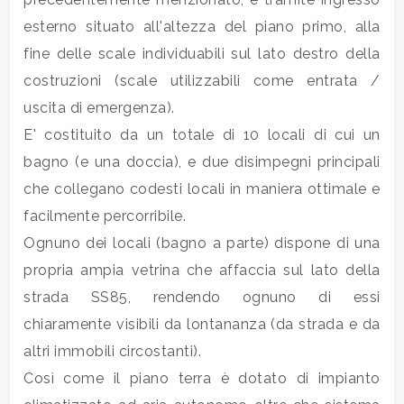
3
esterno situato all'altezza del piano primo, alla
fine delle scale individuabili sul lato destro della
4
costruzioni (scale utilizzabili come entrata /
uscita di emergenza).
5
E' costituito da un totale di 10 locali di cui un
5+
bagno (e una doccia), e due disimpegni principali
che collegano codesti locali in maniera ottimale e
facilmente percorribile.
Bagni
Ognuno dei locali (bagno a parte) dispone di una
minimi
propria ampia vetrina che affaccia sul lato della
strada SS85, rendendo ognuno di essi
Qualsiasi
chiaramente visibili da lontananza (da strada e da
1
altri immobili circostanti).
Così come il piano terra è dotato di impianto
2