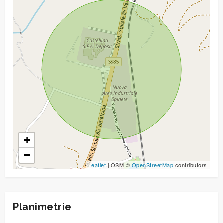
+
−
Leaflet
| OSM ©
OpenStreetMap
contributors
Planimetrie