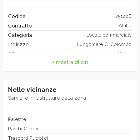
mq
Codice
25120B
Contratto
Affitto
Categoria
Locale commerciale
Indirizzo
Lungomare C. Colombo
CAP
86039
Locali
Comune
Termoli
minimi
Totale mq
40 mq
Bagni
1
Qualsiasi
Nelle vicinanze
Locali
1
Servizi e infrastrutture della zona
Stato conservazione
Ottimo
1
Mq coperti
35 mq
Riscaldamento
Palestre
Autonomo
2
Posizione
Parchi Giochi
Lungomare
Trasporti Pubblici