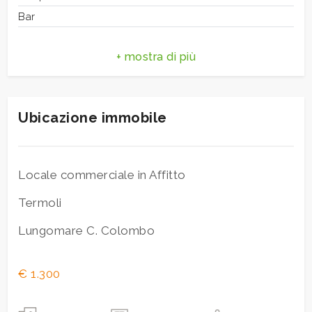
3
Bar
4
5
Ubicazione immobile
5+
Bagni
Locale commerciale in Affitto
minimi
Termoli
Lungomare C. Colombo
Qualsiasi
1
€ 1.300
2