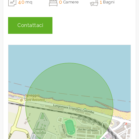
40
0
1
mq
Camere
Bagni
3
Contattaci
4
5
5+
Camere
minime
Qualsiasi
1