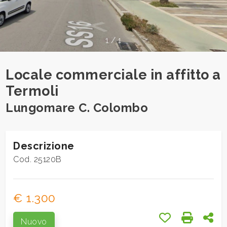
cercare
Provincia
1
/
1
Comune
Locale commerciale in affitto a
Termoli
Lungomare C. Colombo
Tipologia
Descrizione
-
Cod. 25120B
multiscelta
Qualsiasi
€ 1.300
Preferiti: Cod.
Stampa:
Con
Nuovo
Residenziali