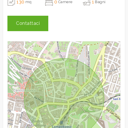
130
0
1
mq
Camere
Bagni
3
Contattaci
4
5
5+
Camere
minime
Qualsiasi
1