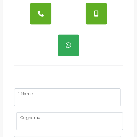
Giardino
Posto auto/Box
Balcone/Terrazzo
Ascensore
Arredato
* Nome
Nuova costruzione
Cognome
Lusso