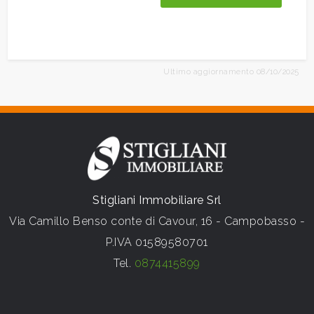
Ultimo aggiornamento 08/10/2025
Stigliani Immobiliare Srl
Via Camillo Benso conte di Cavour, 16 - Campobasso -
P.IVA 01589580701
Tel.
0874415899