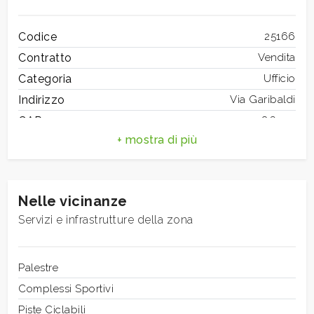
mq
Codice
25166
Contratto
Vendita
Categoria
Ufficio
Indirizzo
Via Garibaldi
CAP
86100
Locali
Comune
Campobasso
minimi
Totale mq
130 mq
Bagni
1
Qualsiasi
Nelle vicinanze
Locali
5
Servizi e infrastrutture della zona
Stato conservazione
Grezzo
1
Mq coperti
124 mq
Riscaldamento
Palestre
Autonomo
2
Posizione
Complessi Sportivi
Centrale
Piste Ciclabili