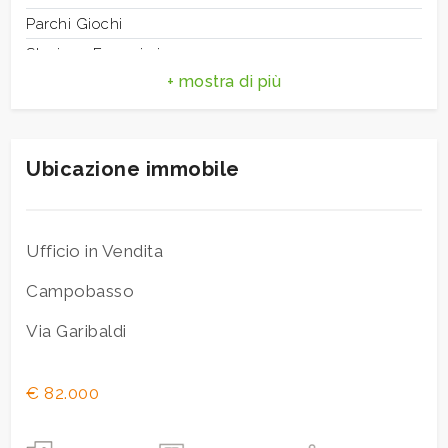
3
Parchi Giochi
Stazione Ferroviaria
4
Trasporti Pubblici
Asilo
5
Scuole Elementari
Ubicazione immobile
Scuole Medie
5+
Bar
Uffici postali
Bagni
Ufficio in Vendita
Uffici comunali
minimi
Campobasso
Via Garibaldi
Qualsiasi
1
€ 82.000
2