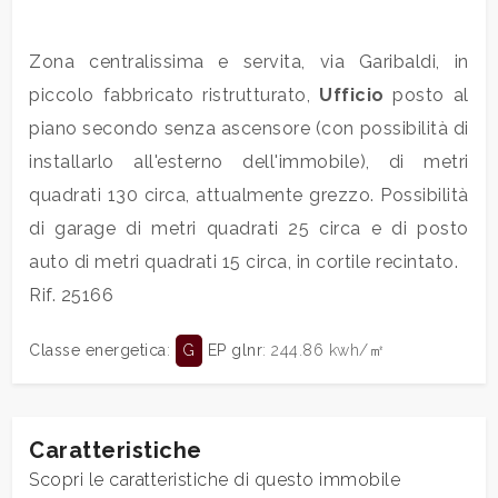
Commerciali
Zona centralissima e servita, via Garibaldi, in
piccolo fabbricato ristrutturato,
Ufficio
posto al
Industriali
piano secondo senza ascensore (con possibilità di
installarlo all'esterno dell'immobile), di metri
Terreni
quadrati 130 circa, attualmente grezzo. Possibilità
di garage di metri quadrati 25 circa e di posto
auto di metri quadrati 15 circa, in cortile recintato.
Prezzo
Rif. 25166
Classe energetica
:
G
EP glnr
: 244.86 kwh/㎡
Caratteristiche
Totale
Scopri le caratteristiche di questo immobile