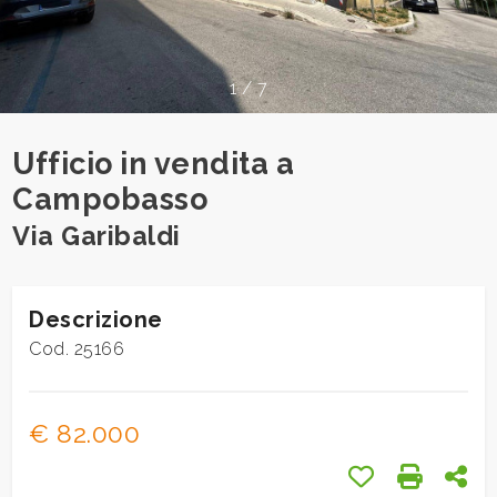
cercare
Provincia
1
/
7
Comune
Ufficio in vendita a
Campobasso
Via Garibaldi
Tipologia
Descrizione
-
Cod. 25166
multiscelta
Qualsiasi
€ 82.000
Preferiti: Cod.
Stampa: 
Con
Residenziali