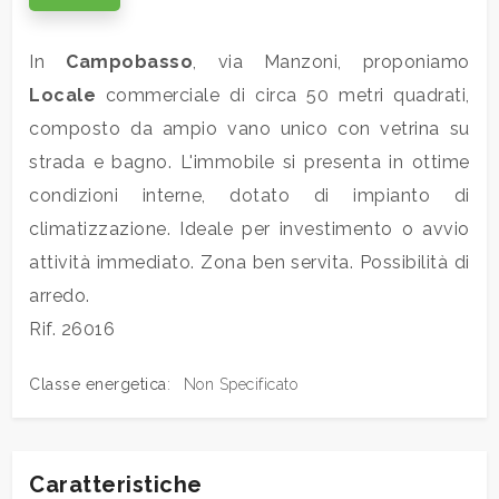
Commerciali
In
Campobasso
, via Manzoni, proponiamo
Locale
commerciale di circa 50 metri quadrati,
Industriali
composto da ampio vano unico con vetrina su
strada e bagno. L'immobile si presenta in ottime
Terreni
condizioni interne, dotato di impianto di
climatizzazione. Ideale per investimento o avvio
attività immediato. Zona ben servita. Possibilità di
Prezzo
arredo.
Rif. 26016
Classe energetica
:
Non Specificato
Totale
Caratteristiche