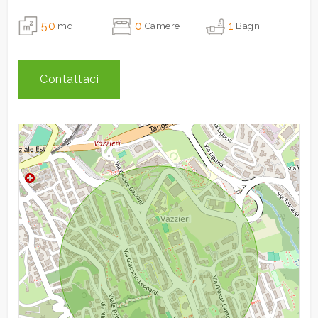
50
0
1
mq
Camere
Bagni
3
Contattaci
4
5
5+
Camere
minime
Qualsiasi
1