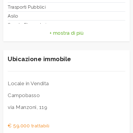
3
Aria
Trasporti Pubblici
condizionata
Asilo
4
Scuole Elementari
Scuole Medie
5
Scuole Superiori
Bar
5+
Ubicazione immobile
Bagni
minimi
Locale in Vendita
Campobasso
Qualsiasi
via Manzoni, 119
1
€ 59.000
trattabili
2