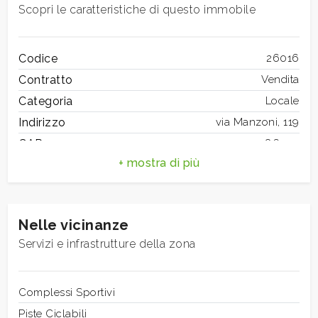
mq
Scopri le caratteristiche di questo immobile
Codice
26016
Contratto
Vendita
Categoria
Locale
Indirizzo
via Manzoni, 119
Locali
CAP
86100
minimi
Comune
Campobasso
Totale mq
50 mq
Qualsiasi
Bagni
1
Nelle vicinanze
Locali
1
1
Servizi e infrastrutture della zona
Stato conservazione
Buono
Numero Vetrine
1
2
Riscaldamento
Complessi Sportivi
Autonomo
Posizione
Piste Ciclabili
Semicentrale