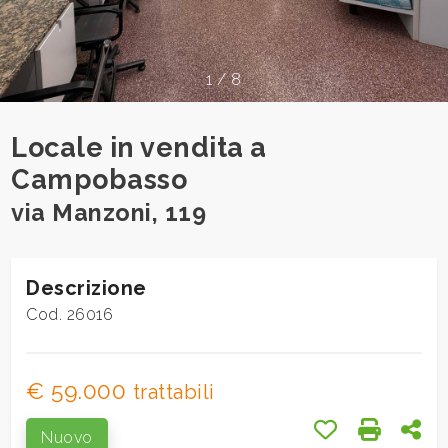
cercare
Provincia
1
/
8
Comune
Locale in vendita a
Campobasso
via Manzoni, 119
Tipologia
Descrizione
-
Cod. 26016
multiscelta
Qualsiasi
€ 59.000
trattabili
Preferiti: Cod.
Stampa:
Con
Nuovo
Residenziali